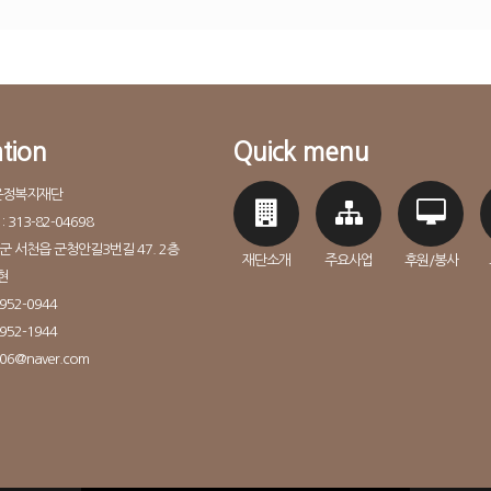
tion
Quick menu
윤정복지재단
313-82-04698
천군 서천읍 군청안길3번길 47. 2층
재단소개
주요사업
후원/봉사
현
952-0944
952-1944
906@naver.com